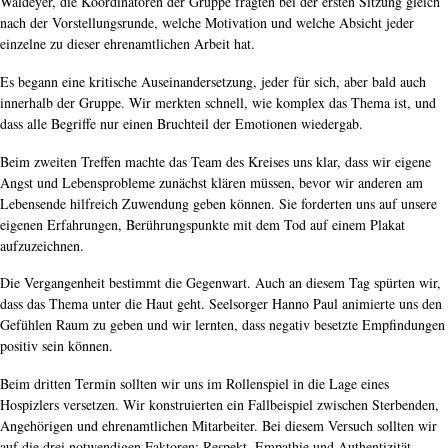
Waldeyer, die Koordinatoren der Gruppe fragten bei der ersten Sitzung gleich
nach der Vorstellungsrunde, welche Motivation und welche Absicht jeder
einzelne zu dieser ehrenamtlichen Arbeit hat.
Es begann eine kritische Auseinandersetzung, jeder für sich, aber bald auch
innerhalb der Gruppe. Wir merkten schnell, wie komplex das Thema ist, und
dass alle Begriffe nur einen Bruchteil der Emotionen wiedergab.
Beim zweiten Treffen machte das Team des Kreises uns klar, dass wir eigene
Angst und Lebensprobleme zunächst klären müssen, bevor wir anderen am
Lebensende hilfreich Zuwendung geben können. Sie forderten uns auf unsere
eigenen Erfahrungen, Berührungspunkte mit dem Tod auf einem Plakat
aufzuzeichnen.
Die Vergangenheit bestimmt die Gegenwart. Auch an diesem Tag spürten wir,
dass das Thema unter die Haut geht. Seelsorger Hanno Paul animierte uns den
Gefühlen Raum zu geben und wir lernten, dass negativ besetzte Empfindungen
positiv sein können.
Beim dritten Termin sollten wir uns im Rollenspiel in die Lage eines
Hospizlers versetzen. Wir konstruierten ein Fallbeispiel zwischen Sterbenden,
Angehörigen und ehrenamtlichen Mitarbeiter. Bei diesem Versuch sollten wir
auf die drei notwendigen Faktoren: Respekt, Empathie und Authentizität